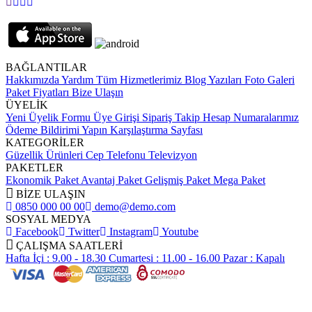
BAĞLANTILAR
Hakkımızda
Yardım
Tüm Hizmetlerimiz
Blog Yazıları
Foto Galeri
Paket Fiyatları
Bize Ulaşın
ÜYELİK
Yeni Üyelik Formu
Üye Girişi
Sipariş Takip
Hesap Numaralarımız
Ödeme Bildirimi Yapın
Karşılaştırma Sayfası
KATEGORİLER
Güzellik Ürünleri
Cep Telefonu
Televizyon
PAKETLER
Ekonomik Paket
Avantaj Paket
Gelişmiş Paket
Mega Paket
BİZE ULAŞIN
0850 000 00 00
demo@demo.com
SOSYAL MEDYA
Facebook
Twitter
Instagram
Youtube
ÇALIŞMA SAATLERİ
Hafta İçi : 9.00 - 18.30
Cumartesi : 11.00 - 16.00
Pazar : Kapalı