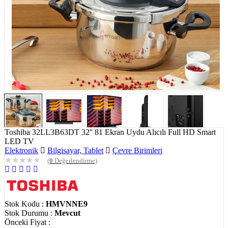
Toshiba 32LL3B63DT 32'' 81 Ekran Uydu Alıcılı Full HD Smart
LED TV
Elektronik
Bilgisayar, Tablet
Çevre Birimleri
★
★
★
★
★
(
0
Değerlendirme)
Stok Kodu :
HMVNNE9
Stok Durumu :
Mevcut
Önceki Fiyat
: