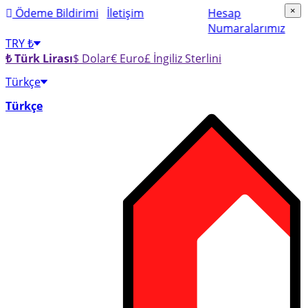
×
Ödeme Bildirimi
İletişim
Hesap
×
Numaralarımız
TRY ₺
₺ Türk Lirası
$ Dolar
€ Euro
£ İngiliz Sterlini
Türkçe
Türkçe