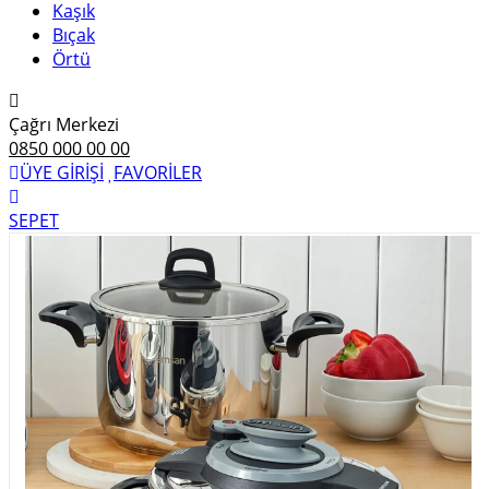
Kaşık
Bıçak
Örtü
Çağrı Merkezi
0850 000 00 00
ÜYE GİRİŞİ
FAVORİLER
SEPET