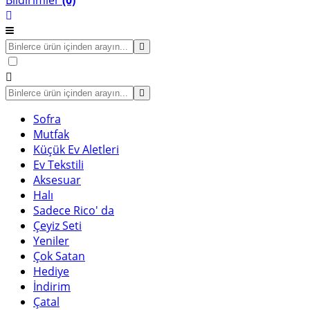
Bildirimler
(0)
Sofra
Mutfak
Küçük Ev Aletleri
Ev Tekstili
Aksesuar
Halı
Sadece Rico' da
Çeyiz Seti
Yeniler
Çok Satan
Hediye
İndirim
Çatal