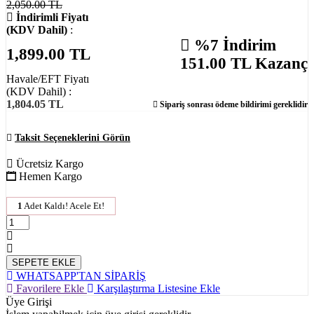
2,050.00 TL
İndirimli Fiyatı
(KDV Dahil)
:
%7 İndirim
1,899.00
TL
151.00
TL Kazanç
Havale/EFT Fiyatı
(KDV Dahil)
:
1,804.05 TL
Sipariş sonrası ödeme bildirimi gereklidir
Taksit Seçeneklerini Görün
Ücretsiz Kargo
Hemen Kargo
1
Adet Kaldı! Acele Et!
SEPETE EKLE
WHATSAPP'TAN SİPARİŞ
Favorilere Ekle
Karşılaştırma Listesine Ekle
Üye Girişi