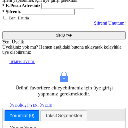
İşlem yapabilmek için üye girişi gereklidir
* E-Posta Adresiniz
* Şifreniz
Beni Hatırla
Şifremi Unuttum!
GİRİŞ YAP
Yeni Üyelik
Üyeliğiniz yok mu? Hemen aşağıdaki butona tıklayarak kolaylıkla
üye olabilirsiniz
HEMEN ÜYE OL
Ürünü favorilere ekleyebilmeniz için üye girişi
yapmanız gerekmektedir.
ÜYE GİRİŞİ / YENİ ÜYELİK
Yorumlar (0)
Taksit Seçenekleri