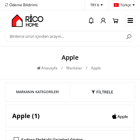
Ödeme Bildirimi
İletişim
Hes
TRY ₺
Türkçe
Apple
Anasayfa
/
Markalar
/
Apple
FİLTRELE
MARKANIN KATEGORILERI
Apple (1)
Sadece Stoktaki Ürünleri Göster